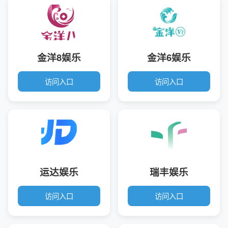
金洋8娱乐
金洋6娱乐
访问入口
访问入口
运达娱乐
瑞丰娱乐
访问入口
访问入口